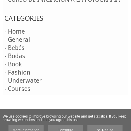
CATEGORIES
- Home
- General
- Bebés
- Bodas
- Book
- Fashion
- Underwater
- Courses
We use cookies to improve browsing our website and get statistics. If you keep
browsing we understand that you agree this use.
More information
Configure
Refuse